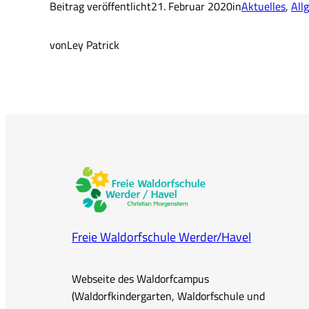
Beitrag veröffentlicht
21. Februar 2020
in
Aktuelles
, 
All
von
Ley Patrick
Freie Waldorfschule Werder/Havel
Webseite des Waldorfcampus
(Waldorfkindergarten, Waldorfschule und